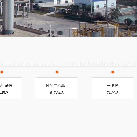
基甲酰胺
N,N-二乙基...
一甲胺
-45-2
617-84-5
74-89-5