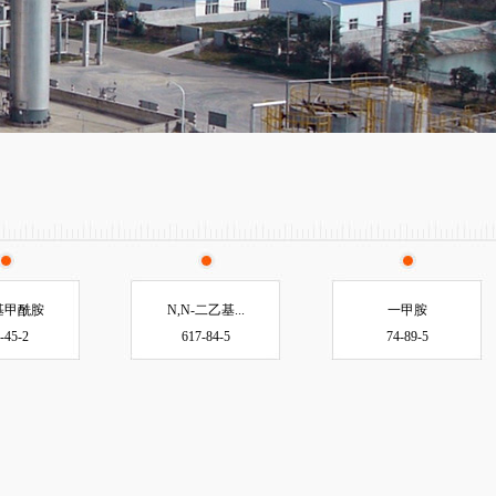
基甲酰胺
N,N-二乙基...
一甲胺
-45-2
617-84-5
74-89-5