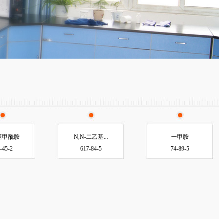
基甲酰胺
N,N-二乙基...
一甲胺
-45-2
617-84-5
74-89-5