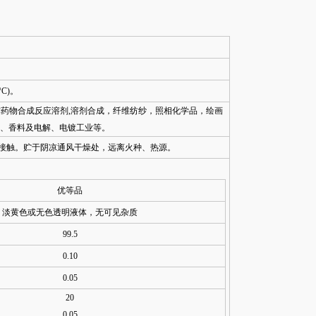
°C)。
作药物合成反应溶剂,溶剂合成，纤维纺纱，照相化学品，绘画
、香料及电解、电镀工业等。
水接触。贮于阴凉通风干燥处，远离火种、热源。
优等品
淡黄色或无色透明液体，无可见杂质
99.5
0.10
0.05
20
0.05