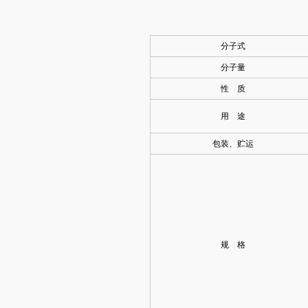
分子式
分子量
性 质
用 途
包装、贮运
规 格