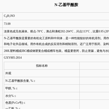
N-乙基甲酰胺
C
H
NO
3
7
73.09
淡黄色或无色液体。熔点-78°C，沸点和沸程202-204°C，闪点113°C，比重0.95 (20
N-乙基甲酰胺是重要的有机化工原料和中间体，是一种性能较好的有机溶剂。用
和电子化学品领域。用作有机合成的反应溶剂和精制溶剂。还广泛用于医药、染料
200L塑料桶或IBC桶或钢塑复合桶或槽车包装。桶盖要密闭，防止泄漏，避免与
GXY005-2014
指标名称
外观
N-乙基甲酰胺含量, % ≥
甲醇, % ≤
水分% ≤
色度(Pt-Co号) ≤
一乙胺, % ≤