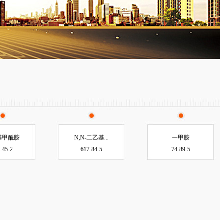
基甲酰胺
N,N-二乙基...
一甲胺
-45-2
617-84-5
74-89-5