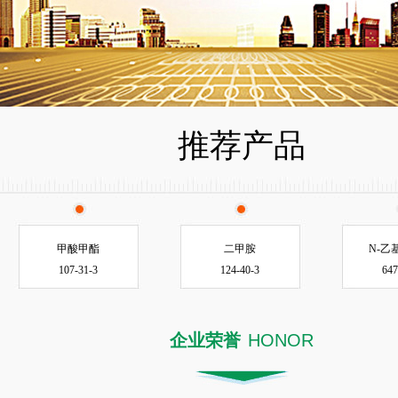
推荐产品
甲酸甲酯
二甲胺
N-乙
107-31-3
124-40-3
647
企业荣誉
HONOR