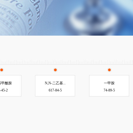
基甲酰胺
N,N-二乙基...
一甲胺
-45-2
617-84-5
74-89-5