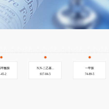
基甲酰胺
N,N-二乙基...
一甲胺
-45-2
617-84-5
74-89-5