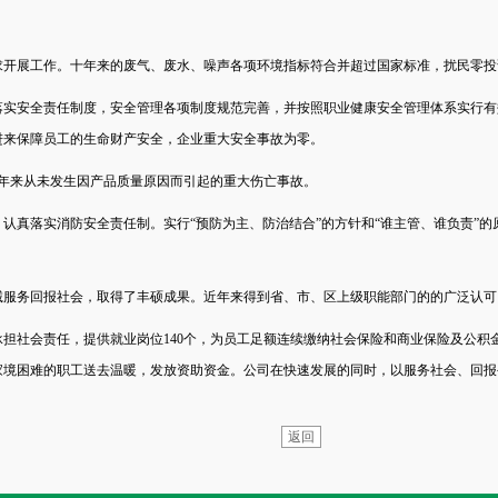
求开展工作。十年来的废气、废水、噪声各项环境指标符合并超过国家标准，扰民零投
落实安全责任制度，安全管理各项制度规范完善，并按照职业健康安全管理体系实行有
进来保障员工的生命财产安全，企业重大安全事故为零。
几年来从未发生因产品质量原因而引起的重大伤亡事故。
认真落实消防安全责任制。实行“预防为主、防治结合”的方针和“谁主管、谁负责”的原
诚服务回报社会，取得了丰硕成果。近年来得到省、市、区上级职能部门的的广泛认可
担社会责任，提供就业岗位140个，为员工足额连续缴纳社会保险和商业保险及公积
家境困难的职工送去温暖，发放资助资金。公司在快速发展的同时，以服务社会、回报
返回