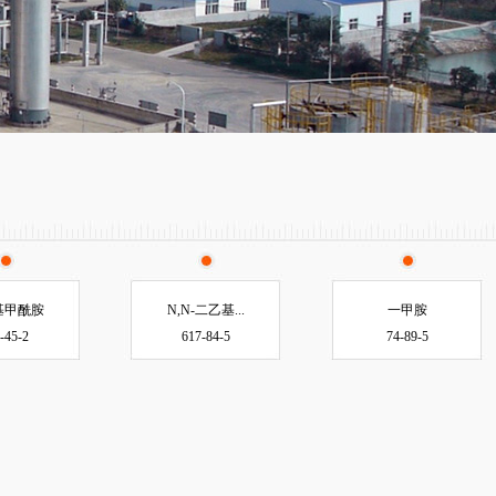
基甲酰胺
N,N-二乙基...
一甲胺
-45-2
617-84-5
74-89-5